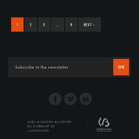
1
2
3
…
8
NEXT
›
OK
AVEC LE SOUTIEN DU CENTRE
DU CINÉMA ET DE
L'AUDIOVISUEL