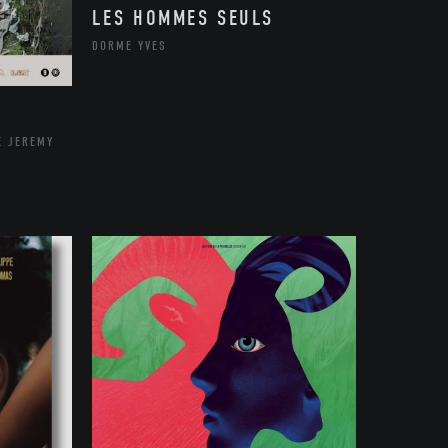
LES HOMMES SEULS
DORME YVES
E JEREMY