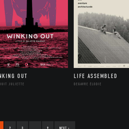
NKING OUT
LIFE ASSEMBLED
DUIT JULIETTE
DEGAVRE ÉLODIE
2
3
…
9
NEXT
›