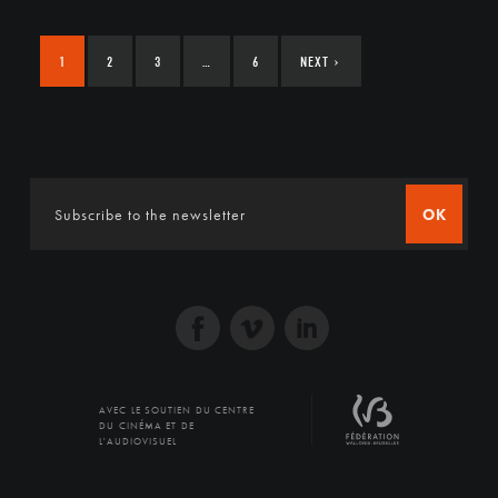
1
2
3
…
6
NEXT
›
OK
AVEC LE SOUTIEN DU CENTRE
DU CINÉMA ET DE
L'AUDIOVISUEL