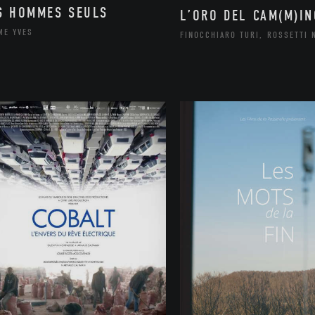
S HOMMES SEULS
L’ORO DEL CAM(M)IN
ME YVES
FINOCCHIARO TURI, ROSSETTI 