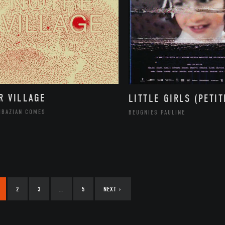
R VILLAGE
LITTLE GIRLS (PETIT
HBAZIAN COMES
BEUGNIES PAULINE
2
3
…
5
NEXT
›