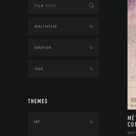
THEMES
MÉ
ART
CO
MBO