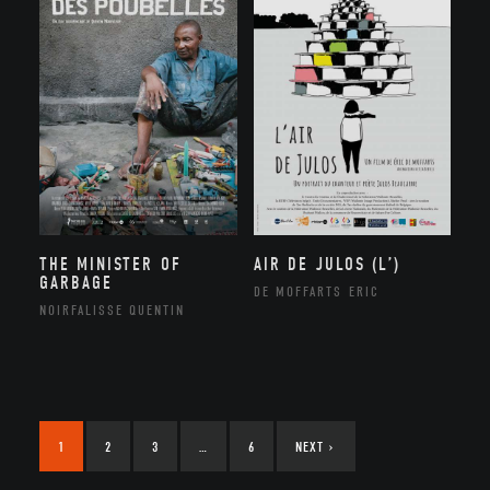
THE MINISTER OF
AIR DE JULOS (L’)
GARBAGE
DE MOFFARTS ERIC
NOIRFALISSE QUENTIN
1
2
3
…
6
NEXT
›