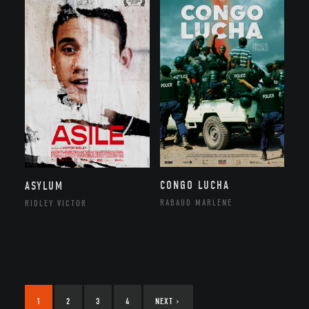
CONGO LUCHA
ASYLUM
RABAUD MARLÈNE
RIDLEY VICTOR
1
2
3
4
NEXT
›