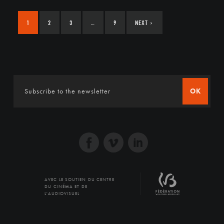
1
2
3
…
9
NEXT
›
OK
AVEC LE SOUTIEN DU CENTRE
DU CINÉMA ET DE
L'AUDIOVISUEL