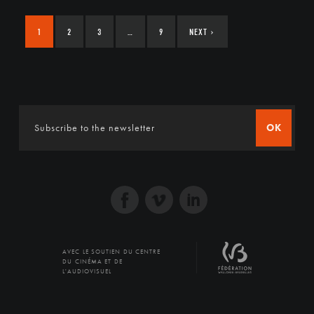
1
2
3
…
9
NEXT
›
OK
AVEC LE SOUTIEN DU CENTRE
DU CINÉMA ET DE
L'AUDIOVISUEL