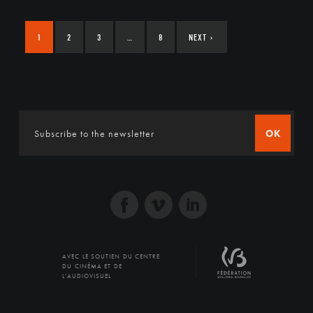
1
2
3
…
8
NEXT
›
OK
AVEC LE SOUTIEN DU CENTRE
DU CINÉMA ET DE
L'AUDIOVISUEL