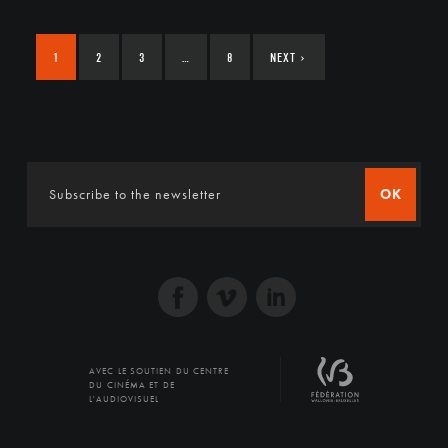
1
2
3
…
8
NEXT
›
OK
AVEC LE SOUTIEN DU CENTRE
DU CINÉMA ET DE
L'AUDIOVISUEL