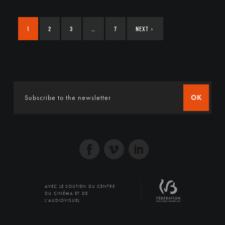
1
2
3
…
7
NEXT
›
OK
AVEC LE SOUTIEN DU CENTRE
DU CINÉMA ET DE
L'AUDIOVISUEL