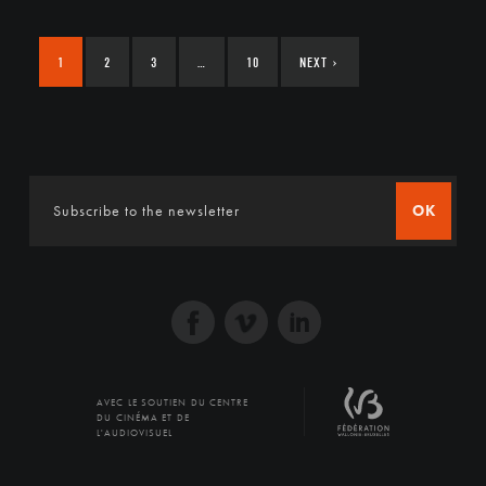
1
2
3
…
10
NEXT
›
OK
AVEC LE SOUTIEN DU CENTRE
DU CINÉMA ET DE
L'AUDIOVISUEL