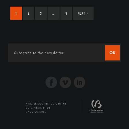
1
2
3
…
8
NEXT
›
OK
AVEC LE SOUTIEN DU CENTRE
DU CINÉMA ET DE
L'AUDIOVISUEL