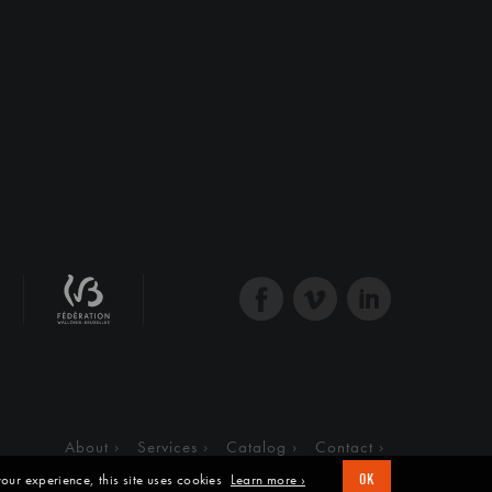
About
Services
Catalog
Contact
our experience, this site uses cookies
Learn more ›
OK