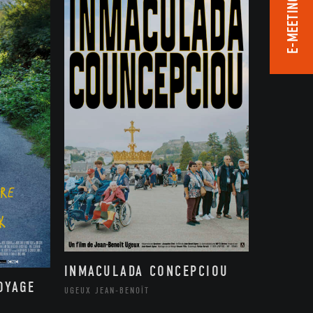
E-MEETING ROOM
INMACULADA CONCEPCIOU
OYAGE
UGEUX JEAN-BENOÎT