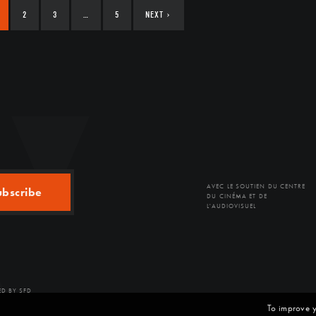
2
3
…
5
NEXT
›
AVEC LE SOUTIEN DU CENTRE
ubscribe
DU CINÉMA ET DE
L'AUDIOVISUEL
D BY SFD
To improve y