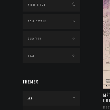
THEMES
MÉ
ART
CO
MBO