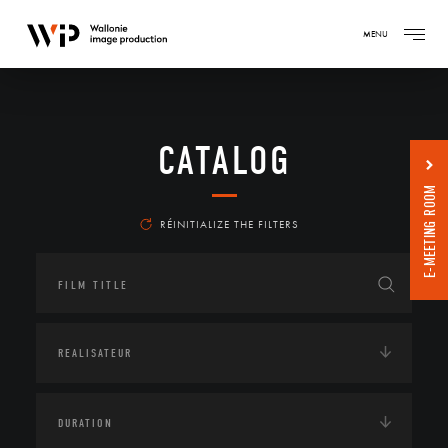
MENU
CATALOG
E-MEETING ROOM
RÉINITIALIZE THE FILTERS