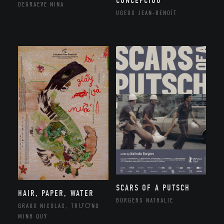
CONCEPCIOU
DEGRAEVE NINA
UGEUX JEAN-BENOÎT
SCARS OF A PUTSCH
HAIR, PAPER, WATER
BORGERS NATHALIE
GRAUX NICOLAS, TRƯƠNG
MINH QUÝ