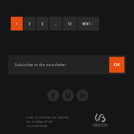
1
2
3
…
12
NEXT
›
OK
AVEC LE SOUTIEN DU CENTRE
DU CINÉMA ET DE
L'AUDIOVISUEL