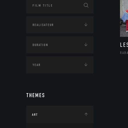
LE
RAB
THEMES
ART