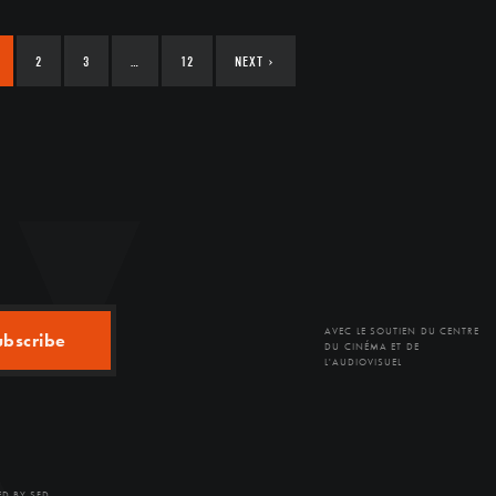
2
3
…
12
NEXT
›
AVEC LE SOUTIEN DU CENTRE
ubscribe
DU CINÉMA ET DE
L'AUDIOVISUEL
D BY SFD