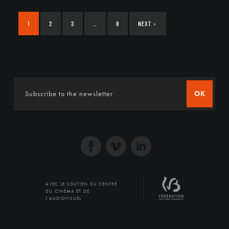
1
2
3
…
8
NEXT
›
OK
AVEC LE SOUTIEN DU CENTRE
DU CINÉMA ET DE
L'AUDIOVISUEL