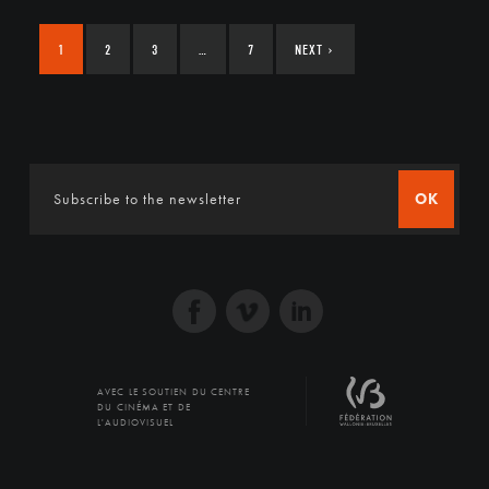
1
2
3
…
7
NEXT
›
OK
AVEC LE SOUTIEN DU CENTRE
DU CINÉMA ET DE
L'AUDIOVISUEL