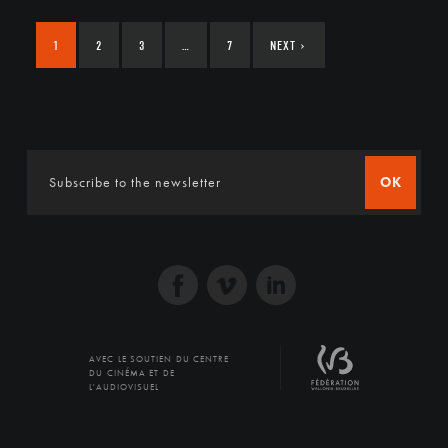
1
2
3
…
7
NEXT
›
OK
AVEC LE SOUTIEN DU CENTRE
DU CINÉMA ET DE
L'AUDIOVISUEL