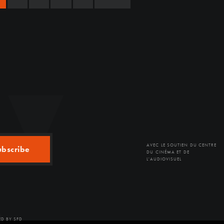
AVEC LE SOUTIEN DU CENTRE
ubscribe
DU CINÉMA ET DE
L'AUDIOVISUEL
D BY SFD