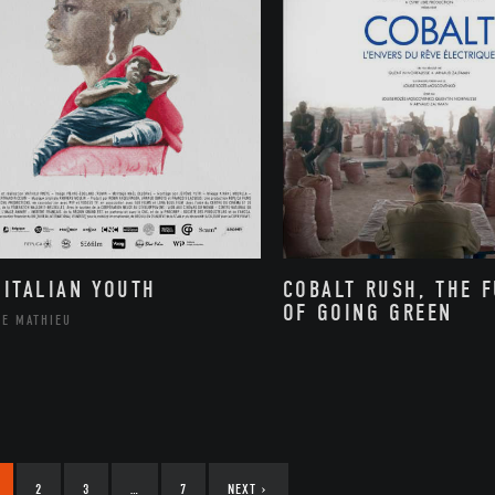
 ITALIAN YOUTH
COBALT RUSH, THE 
OF GOING GREEN
PE MATHIEU
2
3
…
7
NEXT
›