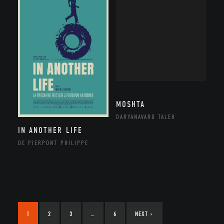
MOSHTA
DARYANAVARD TALEH
IN ANOTHER LIFE
DE PIERPONT PHILIPPE
1
2
3
…
6
NEXT
›