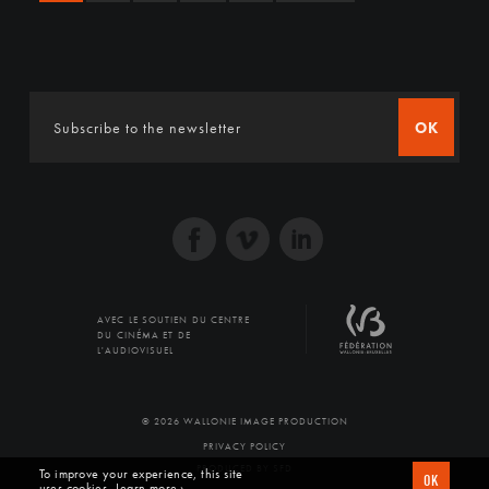
OK
AVEC LE SOUTIEN DU CENTRE
DU CINÉMA ET DE
L'AUDIOVISUEL
© 2026 WALLONIE IMAGE PRODUCTION
PRIVACY POLICY
PRODUCED BY SFD
To improve your experience, this site
OK
uses cookies
Learn more ›