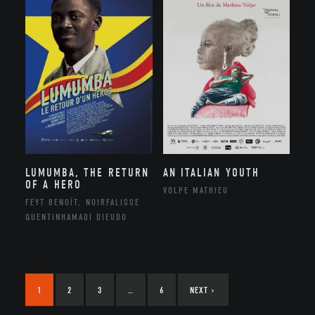
LUMUMBA, THE RETURN
AN ITALIAN YOUTH
OF A HERO
VOLPE MATHIEU
FEYT BENOÎT, NOIRFALISSE
QUENTINHAMADI DIEUDO
1
2
3
…
6
NEXT
›