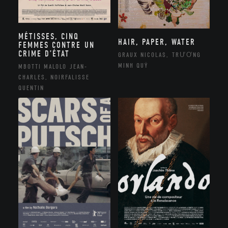
MÉTISSES, CINQ
HAIR, PAPER, WATER
FEMMES CONTRE UN
CRIME D’ÉTAT
GRAUX NICOLAS, TRƯƠNG
MINH QUÝ
MBOTTI MALOLO JEAN-
CHARLES, NOIRFALISSE
QUENTIN