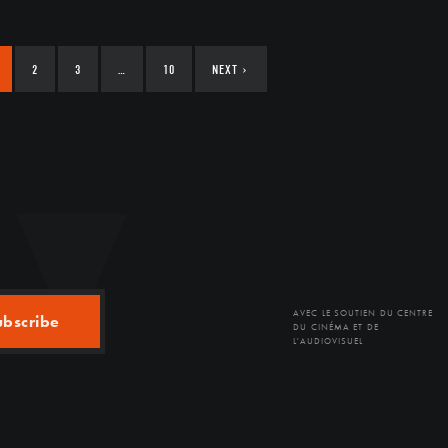
2
3
…
10
NEXT
›
AVEC LE SOUTIEN DU CENTRE
ubscribe
DU CINÉMA ET DE
L'AUDIOVISUEL