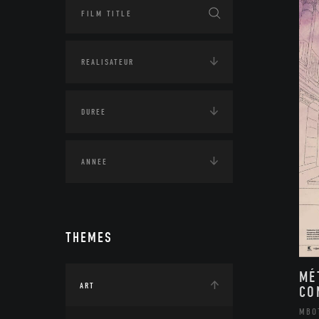
THEMES
MÉ
ART
CO
MBO