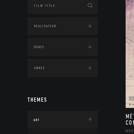
THEMES
MÉ
ART
CO
MBO