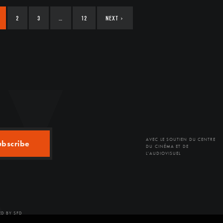
2
3
…
12
NEXT
›
AVEC LE SOUTIEN DU CENTRE
ubscribe
DU CINÉMA ET DE
L'AUDIOVISUEL
D BY SFD