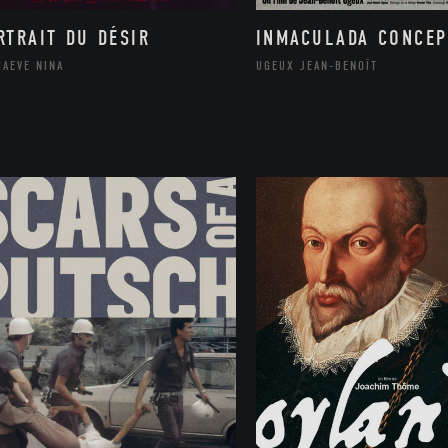
RTRAIT DU DÉSIR
INMACULADA CONCEP
RAEVE NINA
UGEUX JEAN-BENOÎT