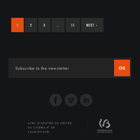
1
2
3
…
11
NEXT
›
OK
AVEC LE SOUTIEN DU CENTRE
DU CINÉMA ET DE
L'AUDIOVISUEL