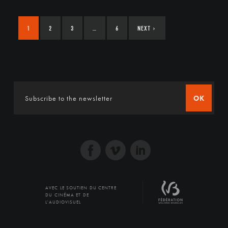
1
2
3
…
6
NEXT
›
OK
AVEC LE SOUTIEN DU CENTRE
DU CINÉMA ET DE
L'AUDIOVISUEL