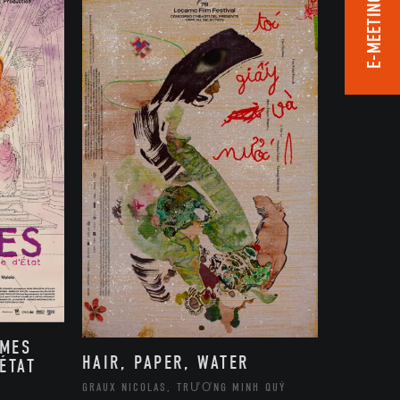
E-MEETING ROOM
MMES
HAIR, PAPER, WATER
ÉTAT
GRAUX NICOLAS, TRƯƠNG MINH QUÝ
,