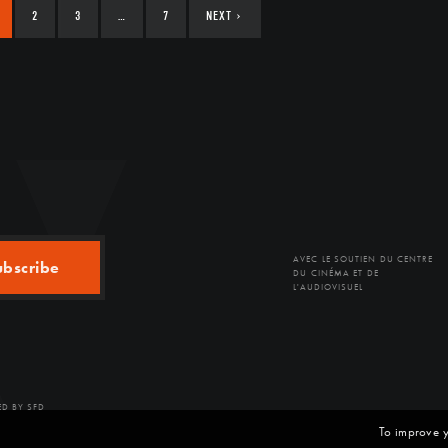
2
3
…
7
NEXT
›
AVEC LE SOUTIEN DU CENTRE
ubscribe
DU CINÉMA ET DE
L'AUDIOVISUEL
D BY SFD
To improve y