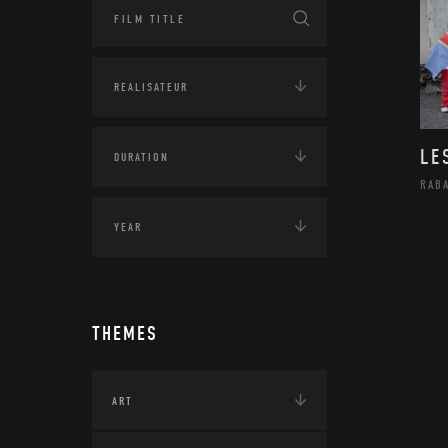
LE
RAB
THEMES
ART