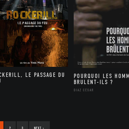
CKERILL, LE PASSAGE DU
POURQUOI LES HOM
U
BRULENT-ILS ?
DIAZ CÉSAR
2
3
NEXT
›