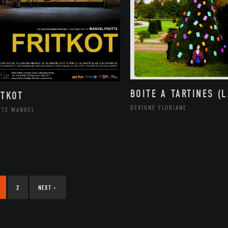
BOITE A TARTINES (L
ITKOT
DEVIGNE FLORIANE
TTE MANUEL
2
NEXT
›