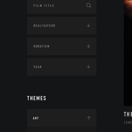
THEMES
TH
ART
JON