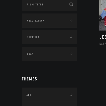
LE
RAB
THEMES
ART