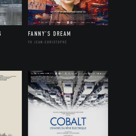
S
FANNY’S DREAM
YU JEAN-CHRISTOPHE