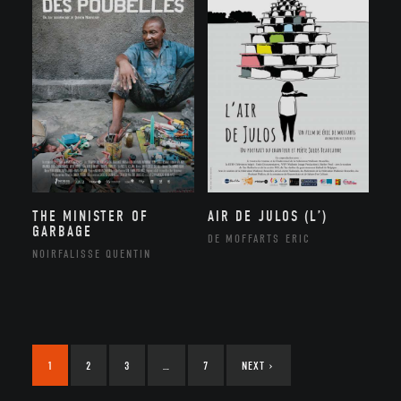
THE MINISTER OF
AIR DE JULOS (L’)
GARBAGE
DE MOFFARTS ERIC
NOIRFALISSE QUENTIN
1
2
3
…
7
NEXT
›