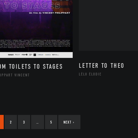
LETTER TO THEO
OM TOILETS TO STAGES
LÉLU ÉLODIE
IPPART VINCENT
2
3
…
5
NEXT
›