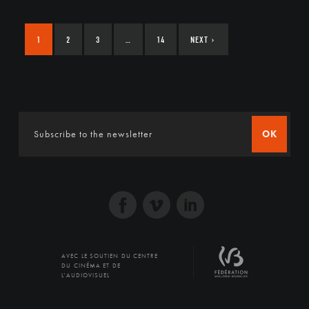
1
2
3
…
14
NEXT
›
OK
AVEC LE SOUTIEN DU CENTRE
DU CINÉMA ET DE
L'AUDIOVISUEL