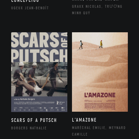
CONCEPCIOU
GRAUX NICOLAS, TRƯƠNG
UGEUX JEAN-BENOÎT
MINH QUÝ
L’AMAZONE
SCARS OF A PUTSCH
MARÉCHAL EMILIE, MEYNARD
BORGERS NATHALIE
CAMILLE