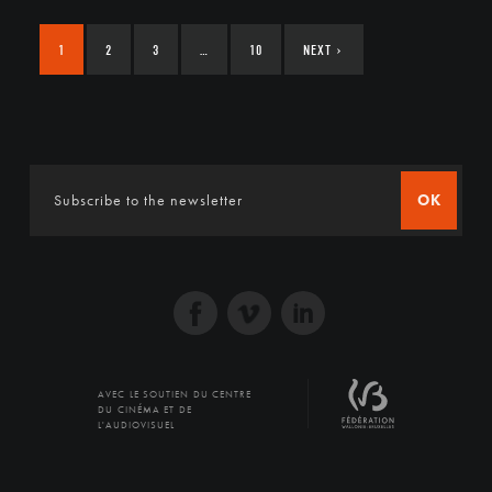
1
2
3
…
10
NEXT
›
OK
AVEC LE SOUTIEN DU CENTRE
DU CINÉMA ET DE
L'AUDIOVISUEL