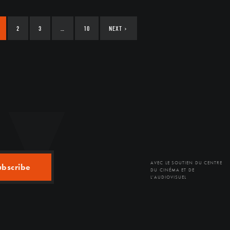
2
3
…
10
NEXT
›
AVEC LE SOUTIEN DU CENTRE
ubscribe
DU CINÉMA ET DE
L'AUDIOVISUEL