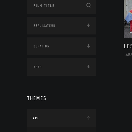
LE
RAB
THEMES
ART