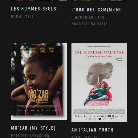
LES HOMMES SEULS
L’ORO DEL CAM(M)INO
DORME YVES
FINOCCHIARO TURI,
ROSSETTI NATHALIE
MO’ZAR (MY STYLE)
AN ITALIAN YOUTH
PETRETTI SÉBASTIEN
VOLPE MATHIEU