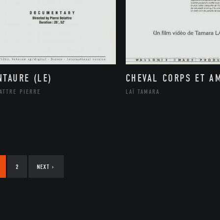
NTAURE (LE)
CHEVAL CORPS ET A
ATTRE PIERRE
LAÏ TAMARA
2
NEXT
›