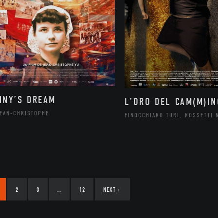
NNY’S DREAM
L’ORO DEL CAM(M)IN
JEAN-CHRISTOPHE
FINOCCHIARO TURI, ROSSETTI 
2
3
…
12
NEXT
›