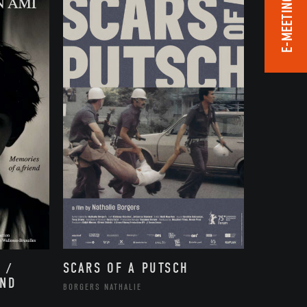
E-MEETING ROOM
SCARS OF A PUTSCH
 /
END
BORGERS NATHALIE