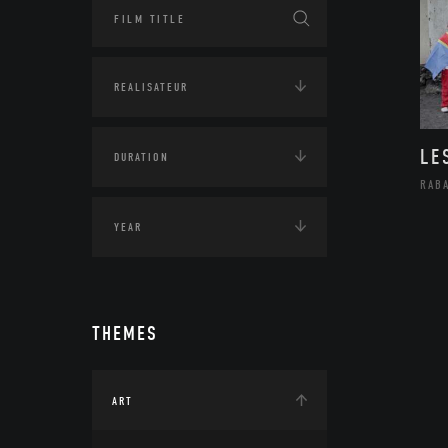
LE
RAB
THEMES
ART