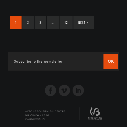
1
2
3
…
12
NEXT
›
OK
AVEC LE SOUTIEN DU CENTRE
DU CINÉMA ET DE
L'AUDIOVISUEL