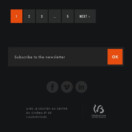
1
2
3
…
5
NEXT
›
OK
AVEC LE SOUTIEN DU CENTRE
DU CINÉMA ET DE
L'AUDIOVISUEL