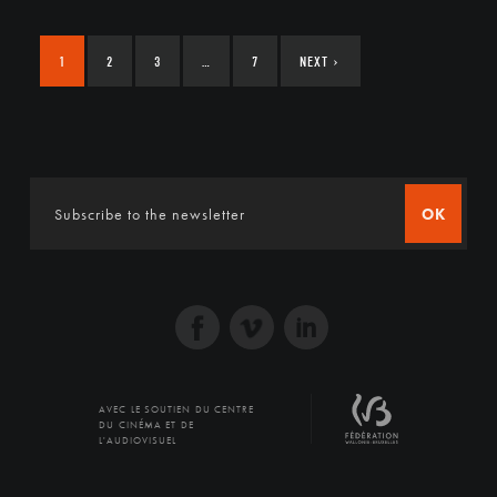
1
2
3
…
7
NEXT
›
OK
AVEC LE SOUTIEN DU CENTRE
DU CINÉMA ET DE
L'AUDIOVISUEL