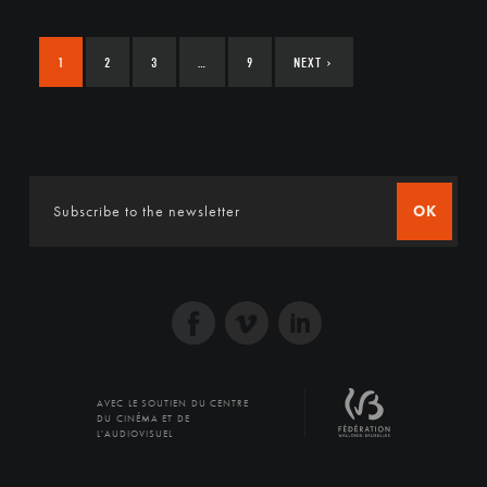
1
2
3
…
9
NEXT
›
OK
AVEC LE SOUTIEN DU CENTRE
DU CINÉMA ET DE
L'AUDIOVISUEL