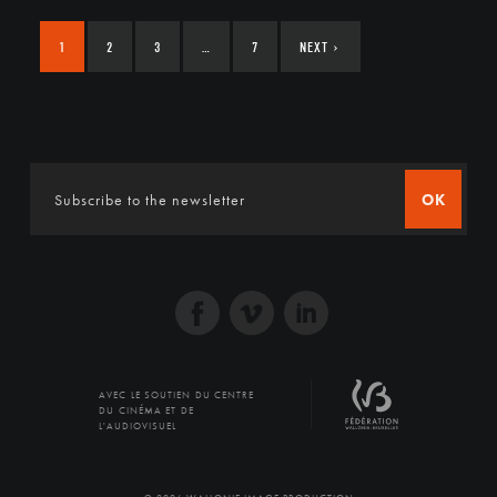
1
2
3
…
7
NEXT
›
OK
AVEC LE SOUTIEN DU CENTRE
DU CINÉMA ET DE
L'AUDIOVISUEL