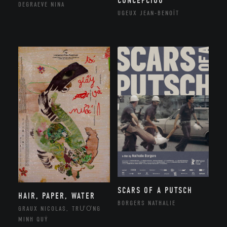
CONCEPCIOU
DEGRAEVE NINA
UGEUX JEAN-BENOÎT
SCARS OF A PUTSCH
HAIR, PAPER, WATER
BORGERS NATHALIE
GRAUX NICOLAS, TRƯƠNG
MINH QUÝ