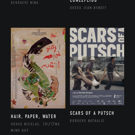
CONCEPCIOU
DEGRAEVE NINA
UGEUX JEAN-BENOÎT
SCARS OF A PUTSCH
HAIR, PAPER, WATER
BORGERS NATHALIE
GRAUX NICOLAS, TRƯƠNG
MINH QUÝ