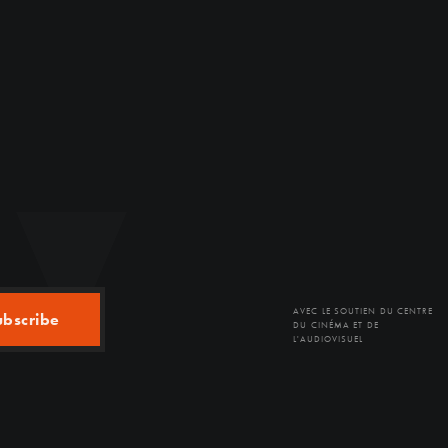
AVEC LE SOUTIEN DU CENTRE
ubscribe
DU CINÉMA ET DE
L'AUDIOVISUEL