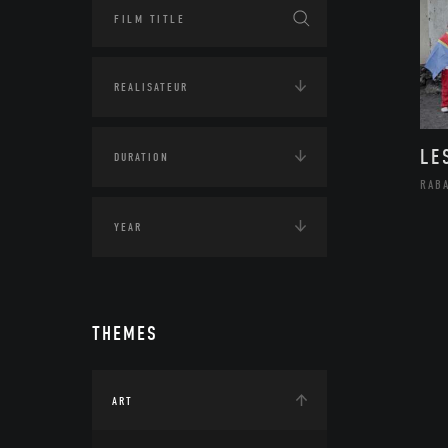
LE
RAB
THEMES
ART