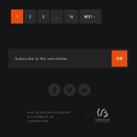
1
2
3
…
16
NEXT
›
OK
AVEC LE SOUTIEN DU CENTRE
DU CINÉMA ET DE
L'AUDIOVISUEL