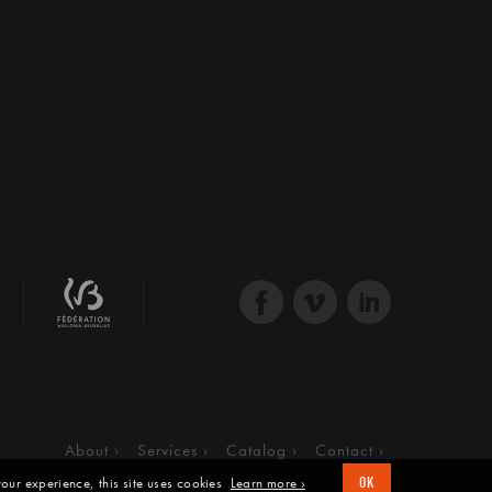
About
Services
Catalog
Contact
our experience, this site uses cookies
Learn more ›
OK