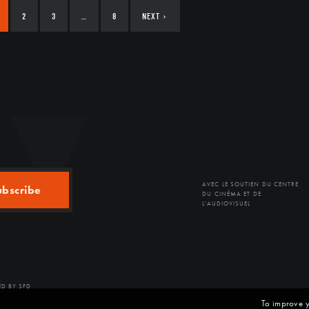
2
3
…
8
NEXT
›
AVEC LE SOUTIEN DU CENTRE
ubscribe
DU CINÉMA ET DE
L'AUDIOVISUEL
D BY SFD
To improve y