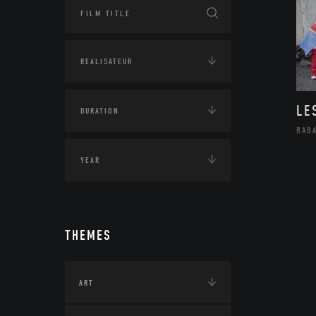
LE
RAB
THEMES
ART