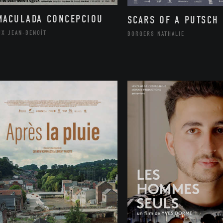
MACULADA CONCEPCIOU
SCARS OF A PUTSCH
UX JEAN-BENOÎT
BORGERS NATHALIE