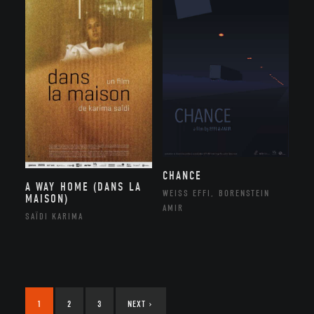
CHANCE
A WAY HOME (DANS LA
WEISS EFFI, BORENSTEIN
MAISON)
AMIR
SAÏDI KARIMA
1
2
3
NEXT
›